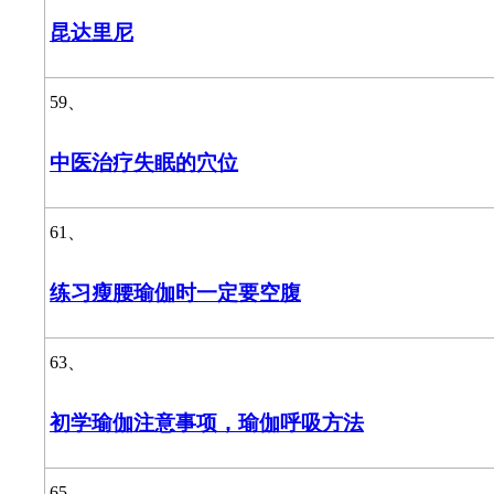
昆达里尼
59、
中医治疗失眠的穴位
61、
练习瘦腰瑜伽时一定要空腹
63、
初学瑜伽注意事项，瑜伽呼吸方法
65、