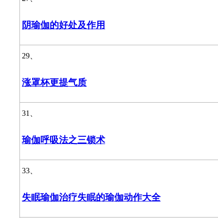
阴瑜伽的好处及作用
29、
涨罩杯更提气质
31、
瑜伽呼吸法之三锁术
33、
失眠瑜伽治疗失眠的瑜伽动作大全