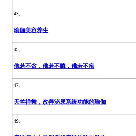
43、
瑜伽美容养生
45、
佛若不贪，佛若不嗔，佛若不痴
47、
天竺禅舞，改善泌尿系统功能的瑜伽
49、