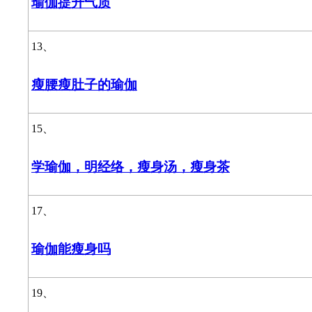
瑜伽提升气质
13、
瘦腰瘦肚子的瑜伽
15、
学瑜伽，明经络，瘦身汤，瘦身茶
17、
瑜伽能瘦身吗
19、