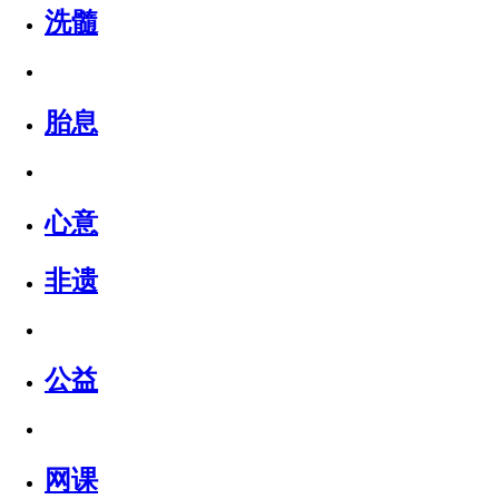
洗髓
胎息
心意
非遗
公益
网课