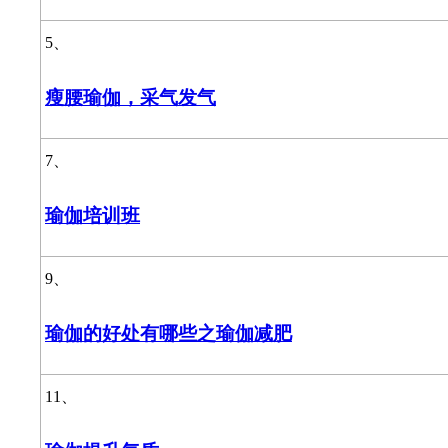
5、
瘦腰瑜伽，采气发气
7、
瑜伽培训班
9、
瑜伽的好处有哪些之瑜伽减肥
11、