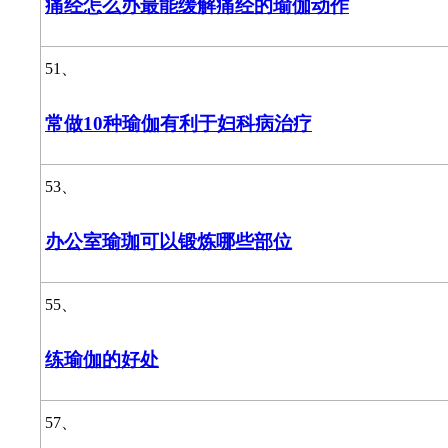
痛经怎么办最能缓解痛经的瑜伽动作
51、
常做10种瑜伽有利于妇科病治疗
53、
办公室瑜珈可以锻炼哪些部位
55、
练瑜伽的好处
57、