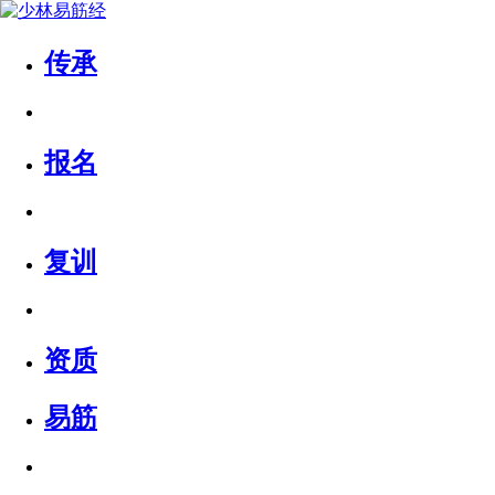
传承
报名
复训
资质
易筋