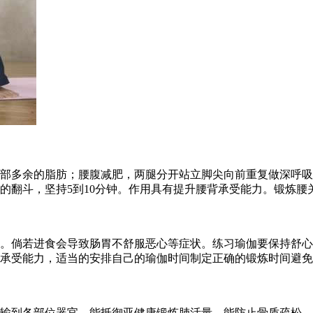
多余的脂肪；腰腹减肥，两腿分开站立脚尖向前重复做深呼吸
的翻斗，坚持5到10分钟。作用具有提升腰背承受能力。锻炼腰
倘若进食会导致肠胃不舒服恶心等症状。练习瑜伽要保持舒心
承受能力，适当的安排自己的瑜伽时间制定正确的锻炼时间避免
到各部位器官，能抵御亚健康锻炼肺活量，能防止骨质疏松，