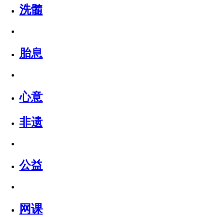
洗髓
胎息
心意
非遗
公益
网课