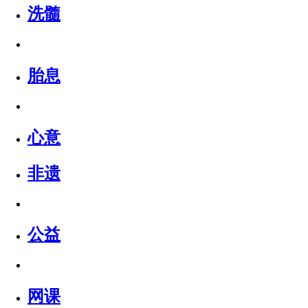
洗髓
胎息
心意
非遗
公益
网课