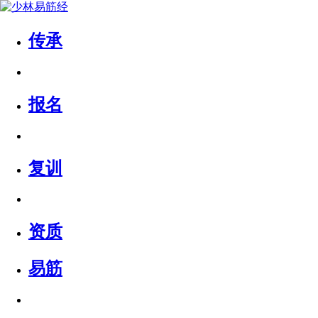
传承
报名
复训
资质
易筋