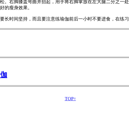
。右脚膝盖弯曲并抬起，用手将右脚掌放在左大腿二分之一处
好的瘦身效果。
长时间坚持，而且要注意练瑜伽前后一小时不要进食，在练习
瑜伽
TOP↑