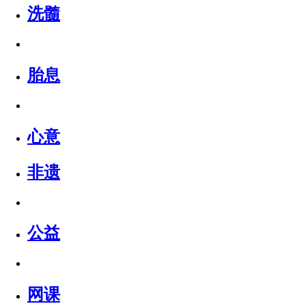
洗髓
胎息
心意
非遗
公益
网课