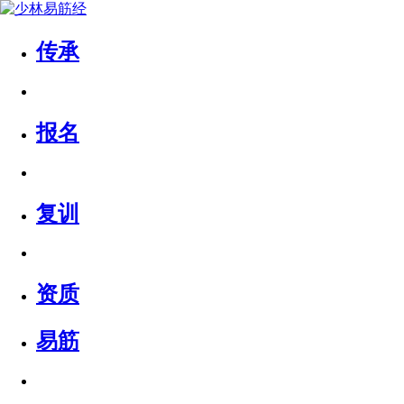
传承
报名
复训
资质
易筋