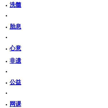
洗髓
胎息
心意
非遗
公益
网课