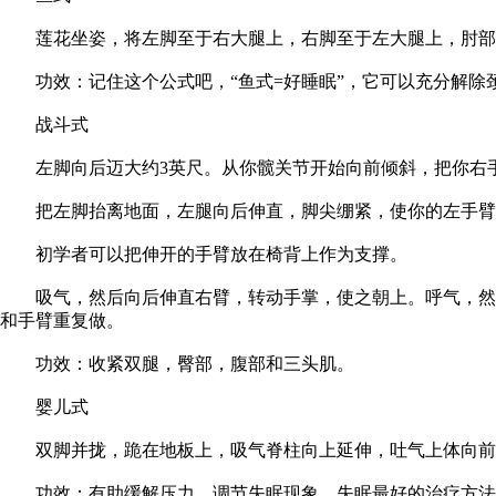
莲花坐姿，将左脚至于右大腿上，右脚至于左大腿上，肘部支
功效：记住这个公式吧，“鱼式=好睡眠”，它可以充分解除
战斗式
左脚向后迈大约3英尺。从你髋关节开始向前倾斜，把你右手
把左脚抬离地面，左腿向后伸直，脚尖绷紧，使你的左手臂
初学者可以把伸开的手臂放在椅背上作为支撑。
吸气，然后向后伸直右臂，转动手掌，使之朝上。呼气，然后
和手臂重复做。
功效：收紧双腿，臀部，腹部和三头肌。
婴儿式
双脚并拢，跪在地板上，吸气脊柱向上延伸，吐气上体向前向
功效：有助缓解压力，调节失眠现象。失眠最好的治疗方法