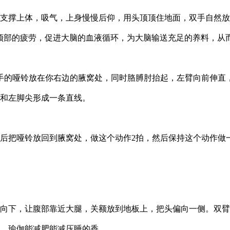
撑上体，吸气，上身慢慢后仰，用头顶顶住地面，双手自然放
颈部的疲劳，促进大脑的血液循环，为大脑输送充足的养料，从
的哑铃放在你右边的腋窝处，同时胳膊肘抬起，左臂向前伸直
和左脚尖形成一条直线。
把哑铃放回到腋窝处，做这个动作2拍，然后保持这个动作做
下，让腹部靠近大腿，关额放到地板上，把头偏向一侧。双臂
，瑜伽能减肥能减压睡的香。