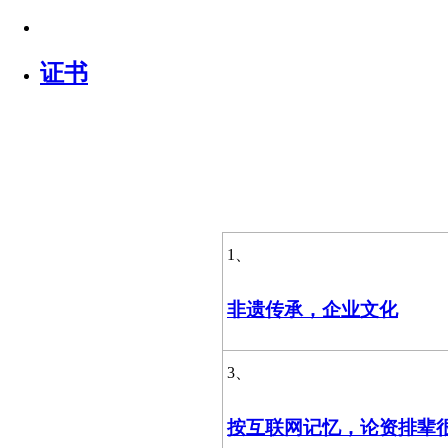
证书
1、
非遗传承，企业文化
3、
按互联网记忆，论资排辈