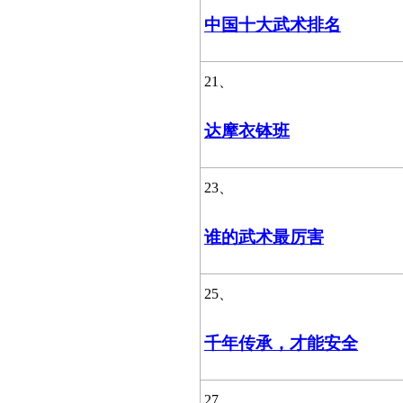
中国十大武术排名
21、
达摩衣钵班
23、
谁的武术最厉害
25、
千年传承，才能安全
27、