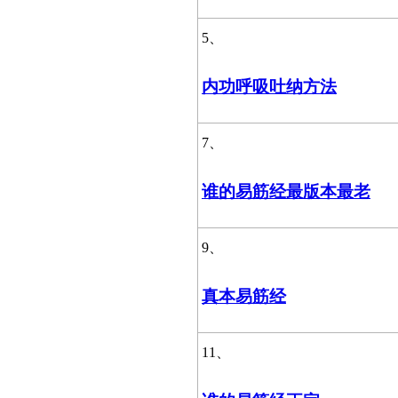
5、
内功呼吸吐纳方法
7、
谁的易筋经最版本最老
9、
真本易筋经
11、