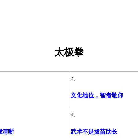
太极拳
2、
文化地位，智者敬仰
4、
很清晰
武术不是拔苗助长