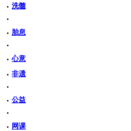
洗髓
胎息
心意
非遗
公益
网课