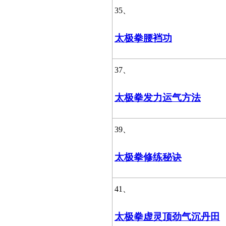
35、
太极拳腰裆功
37、
太极拳发力运气方法
39、
太极拳修练秘诀
41、
太极拳虚灵顶劲气沉丹田