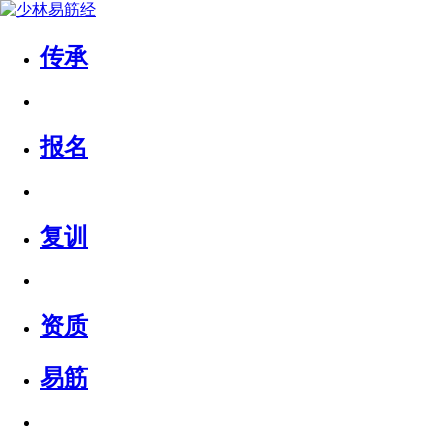
传承
报名
复训
资质
易筋