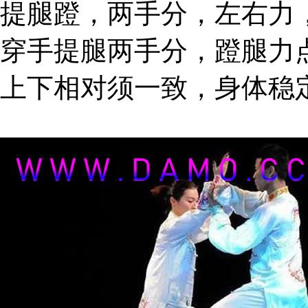
提腿蹬，两手分，左右力
穿手提腿两手分，蹬腿力
上下相对须一致，身体稳