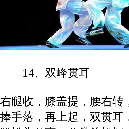
14、双峰贯耳
右腿收，膝盖提，腰右转
捧手落，再上起，双贯耳