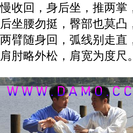
慢收回，身后坐，推两掌
后坐腰勿挺，臀部也莫凸
两臂随身回，弧线别走直
肩肘略外松，肩宽为度尺