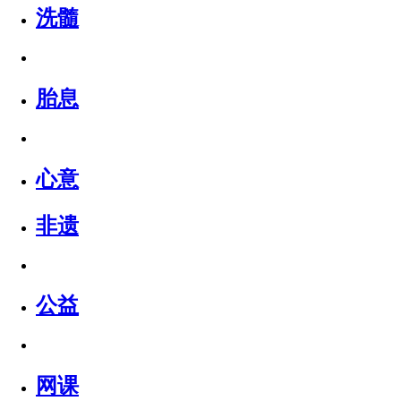
洗髓
胎息
心意
非遗
公益
网课