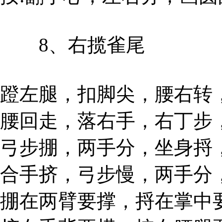
8、右揽雀尾
蹬左腿，扣脚尖，腰右转
腰回走，落右手，右丁步
弓步掤，两手分，坐身捋
合手挤，弓步慢，两手分
掤在两臂要撑，捋在掌中