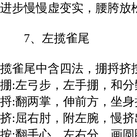
进步慢慢虚变实，腰胯放
7、左揽雀尾
揽雀尾中含四法，掤捋挤
掤:左弓步，左手掤，和分
捋:翻两掌，伸前方，坐身
挤:屈右肘，附左腕，慢挤
按:翻手心，左右分，画