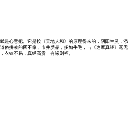
武是心意把。它是按《天地人和》的原理得来的，阴阳生灵，添
道俗拼凑的四不像，市井赝品，多如牛毛，与《达摩真经》毫无
，衣钵不易，真经高贵，有缘则福。