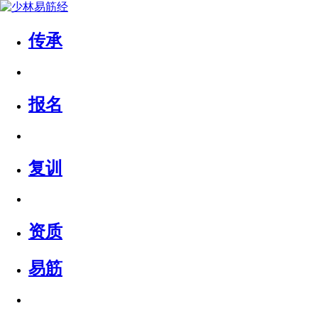
传承
报名
复训
资质
易筋