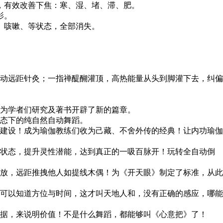
，有效改善下焦：寒、湿、堵、滞、肥。
影。
、咳嗽、等状态，全部消失。
动远距针灸；一指禅醍醐灌顶，高热能量从头到脚灌下去，纠偏
为学者们研究及著书开辟了新的篇章。
态下的纯自然自动舞蹈。
建设！成为瑜伽教练们收为己藏、不舍外传的经典！让内功瑜伽
状态，提升灵性潜能，达到真正的一吸百脉开！玩转全自动倒
放，远距推拽他人如提线木偶！为《开天眼》制定了标准，从此
可以知道方位与时间，这才叫天地人和，没有正确的感应，哪能
据，来说明价值！不是什么舞蹈，都能够叫《心意把》了！