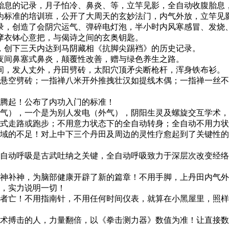
息的记录，月子怕冷、鼻炎、等，立竿见影，全自动收腹胎息
标准的培训班，公开了大周天的玄妙法门，内气外放，立竿见
，创造了会阴穴运气、弹碎电灯泡，半小时内风寒感冒、发烧
衣钵心意把，与偈诗之间的玄奥钥匙。
创下三天内达到马阴藏相《抗脚尖踢裆》的历史记录。
间鼻塞式鼻炎，颠覆性改善，赠与绿色养生之路。
，发人丈外，丹田劈砖，太阳穴顶矛尖断枪杆，浑身铁布衫。
悬空劈砖；一指禅八米开外推拽壮汉如提线木偶；一指禅一丝不
腾起！公布了内功入门的标准！
气），一个是为别人发电（外气），阴阳生灵及螺旋交互学术，
式走路或跑步；不用意力状态下的全自动转身；全自动不用力状
域的不足！对上中下三个丹田及周边的灵性疗愈起到了关键性的
自动呼吸是古武吐纳之关键，全自动呼吸致力于深层次改变经络
神补神，为脑部健康开辟了新的篇章！不用手脚，上丹田内气外
，实力说明一切！
者亡！不用指南针，不用任何时间仪表，就算在小黑屋里，照样
术搏击的人，力量翻倍，以《拳击测力器》数值为准！让直接数