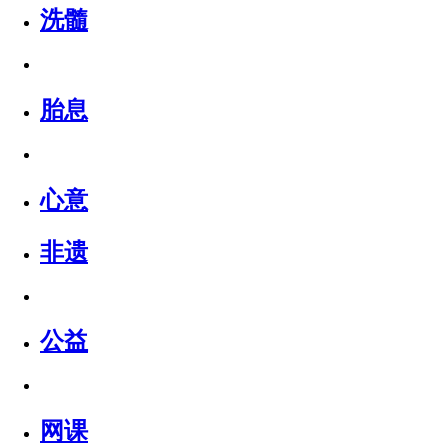
洗髓
胎息
心意
非遗
公益
网课