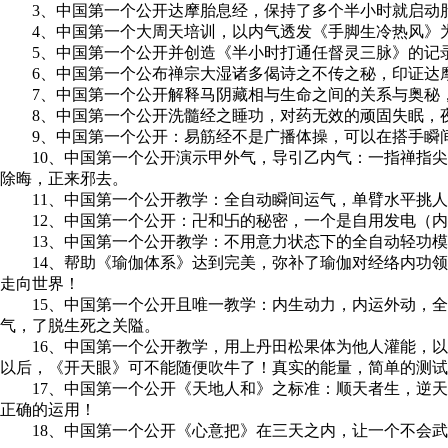
3、中国第一个公开达摩胎息经，保持了多个半小时就启动胎
4、中国第一个大周天培训，以内气透发《手脚生冷热风》为
5、中国第一个公开并创造《半小时打通任督灵三脉》的记录
6、中国第一个公布禅宗大湿诸多偈诗之不传之秘，印证达摩
7、中国第一个公开解释马阴藏相与生命之间的关系与奥秘，
8、中国第一个公开洗髓经之睡功，对药无效的顽固失眠，夜
9、中国第一个公开：易筋经不是广播体操，可以在搭手瞬间
10、中国第一个公开演示甲外气，导引乙内气：一指禅指尖
除晦，正来邪去。
11、中国第一个公开教学：全自动瞬间运气，单臂水平挑人
12、中国第一个公开：卍和卐的秘密，一个是自用发电（内
13、中国第一个公开教学：不用意力状态下的全自动轻功模
14、帮助《瑜伽体系》达到完美，弥补了瑜伽对经络内功领
走向世界！
15、中国第一个公开且唯一教学：内生动力，内运外动，全
气，了脱生死之关隘。
16、中国第一个公开教学，用上丹田松果体为他人灌能，以
以后，《开天眼》可不能随便吹牛了！真实的能量，简单的测试
17、中国第一个公开《天地人和》之标准：顺天者生，逆天
正确的运用！
18、中国第一个公开《心意把》在三天之内，让一个不会武