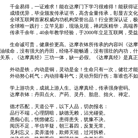
千金易得，一证难求！能在达摩门下学习很难得！能获得证
成绩优异，毕业颁发传承证书，高含金量传承，彰显古文化
全球互联网首家权威内功机构荣誉出品！行业资深认证，极
全球唯一践行：立竿见影，现场兑现，禅武医精华，高端养
传承千余年，40余年教学经验，于2000年立足互联网，受
生命诚可贵，健康价更高。达摩衣钵所传承的内容叫《达摩真
油续命，没有强大的丹田，经络不能畅通，没有强壮的内功，什
关系，《达摩真经》三功一体，缺一必假。《达摩真经》是真正
外动是铁，内动是铜，灵动是金！生命只有一次，健壮才能
外动努心耗气；内动排毒补气；灵动升阳疗伤；靠谁也不如
学上游功夫，成就上游人生。达摩真经，传承强身密码。
达摩衣钵：丹田点火、产药、灵丹、胎息、拙火、禅定。
德才匹配，天道公平，以下人品，切勿报名：
品行不端，心理阴暗，缺德无赖，沾光碰瓷。
愚痴心乱，恍惚健忘，患得患失，犹豫不决。
阅历不足，半信半疑，朝三暮四，反复无常。
见利忘义，卖弄滥传，欺师灭祖，过河拆桥。