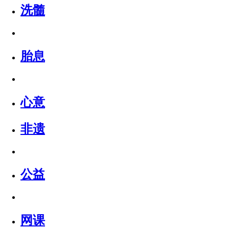
洗髓
胎息
心意
非遗
公益
网课