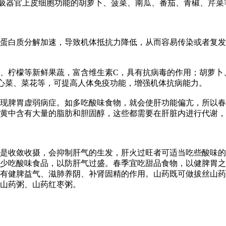
器官上皮细胞功能的胡萝卜、菠菜、南瓜、番茄、青椒、芹菜
白质分解加速，导致机体抵抗力降低，从而容易传染或者复发
柠檬等新鲜果蔬，富含维生素C，具有抗病毒的作用；胡萝卜、
心菜、菜花等，可提高人体免疫功能，增强机体抗病能力。
脾胃虚弱病症。如多吃酸味食物，就会使肝功能偏亢，所以春
黄中含有大量的脂肪和胆固醇，这些都需要在肝脏内进行代谢，
收敛收摄，会抑制肝气的生发，肝火过旺者可适当吃些酸味的
要少吃酸味食品，以防肝气过盛。春季宜吃甜品食物，以健脾胃
有健脾益气、滋肺养阴、补肾固精的作用。山药既可做拔丝山药
山药粥、山药红枣粥。