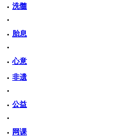
洗髓
胎息
心意
非遗
公益
网课