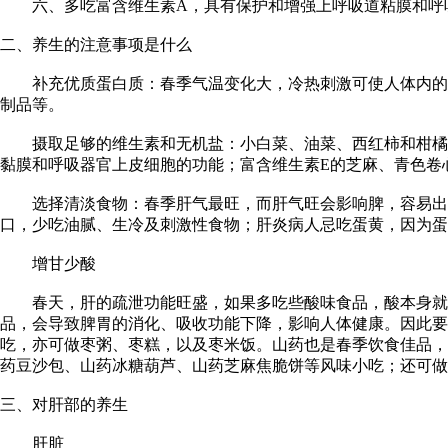
六、多吃富含维生素A，具有保护和增强上呼吸道粘膜和呼吸
二、养生的注意事项是什么
补充优质蛋白质：春季气温变化大，冷热刺激可使人体内的蛋
制品等。
摄取足够的维生素和无机盐：小白菜、油菜、西红柿和柑橘、
黏膜和呼吸器官上皮细胞的功能；富含维生素E的芝麻、青色卷
选择清淡食物：春季肝气最旺，而肝气旺会影响脾，容易出现
口，少吃油腻、生冷及刺激性食物；肝炎病人忌吃蛋黄，因为蛋
增甘少酸
春天，肝的疏泄功能旺盛，如果多吃些酸味食品，酸本身就是
品，会导致脾胃的消化、吸收功能下降，影响人体健康。因此
吃，亦可做枣粥、枣糕，以及枣米饭。山药也是春季饮食佳品，
药豆沙包、山药冰糖葫芦、山药芝麻焦脆饼等风味小吃；还可做
三、对肝部的养生
肝脏