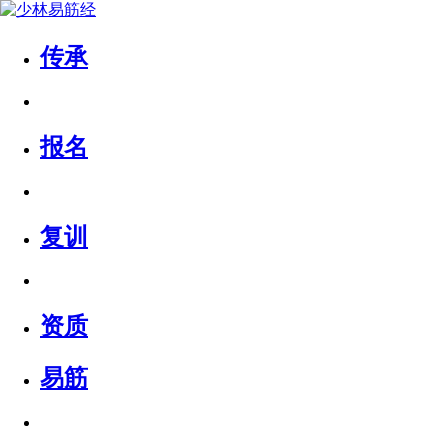
传承
报名
复训
资质
易筋