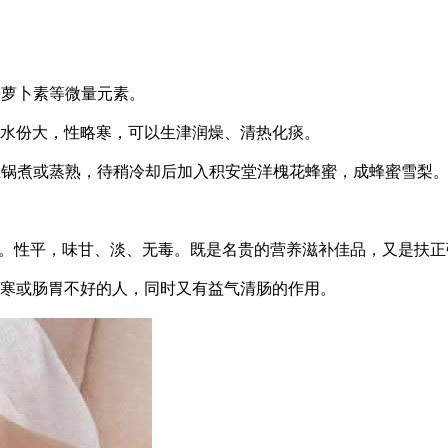
胡萝卜素等微量元素。
水份大，性略寒，可以生津润燥、清热化痰。
上锅煮或蒸熟，待稍冷却后加入积安堂洋槐花蜂蜜，成蜂蜜雪梨
。性平，味甘、淡、无毒。既是名贵的营养滋补佳品，又是扶正
寒或肠胃不好的人，同时又有益气清肠的作用。