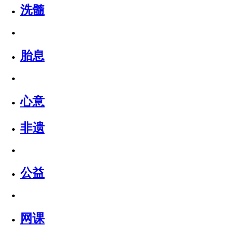
洗髓
胎息
心意
非遗
公益
网课