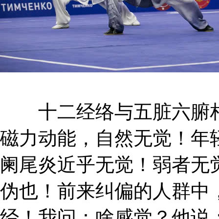
十二经络与五脏六腑相
磁力动能，自然无觉！年
阑尾炎近乎无觉！弱者无
伪也！前来纠偏的人群中
经！我问：啥感觉？他说