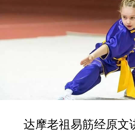
达摩老祖易筋经原文讲