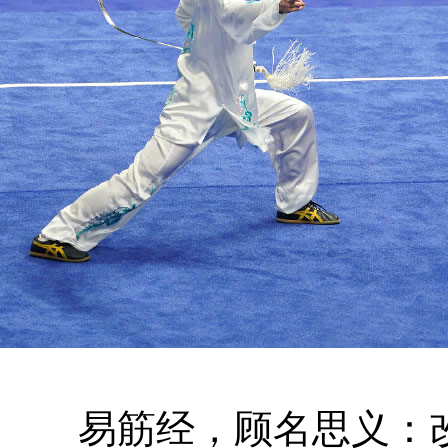
易筋经，顾名思义：改