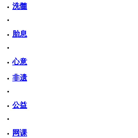
洗髓
胎息
心意
非遗
公益
网课