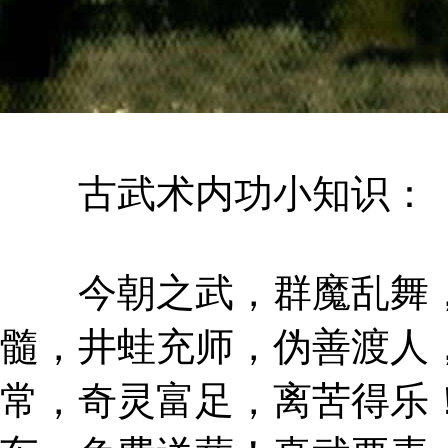
古武术内功小知识：
今朝之武，群魔乱舞，
髓，井蛙充师，伪善渡人
常，奇灵富足，离苦得乐