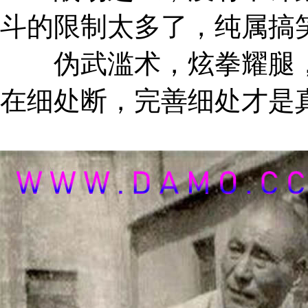
斗的限制太多了，纯属搞
伪武滥术，炫拳耀腿，
在细处断，完善细处才是