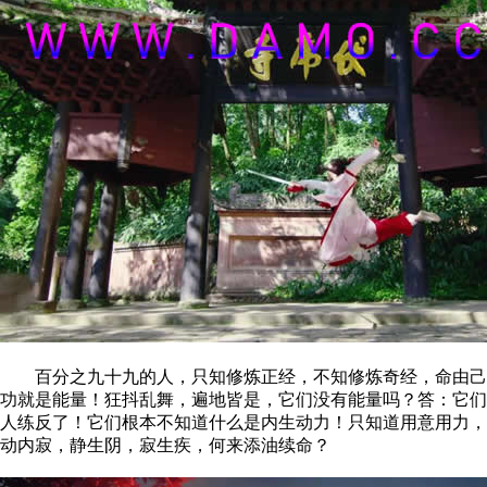
百分之九十九的人，只知修炼正经，不知修炼奇经，命由己造
功就是能量！狂抖乱舞，遍地皆是，它们没有能量吗？答：它们
人练反了！它们根本不知道什么是内生动力！只知道用意用力，
动内寂，静生阴，寂生疾，何来添油续命？