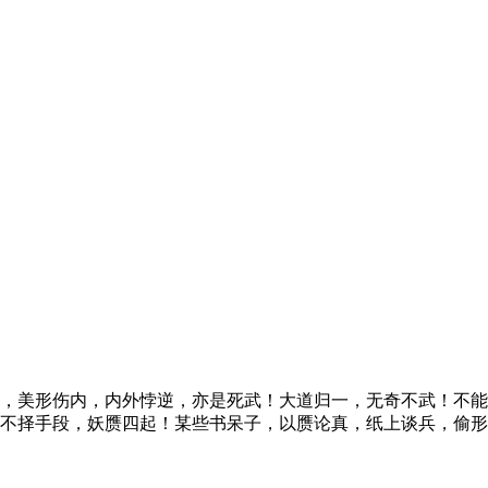
，美形伤内，内外悖逆，亦是死武！大道归一，无奇不武！不能
不择手段，妖赝四起！某些书呆子，以赝论真，纸上谈兵，偷形