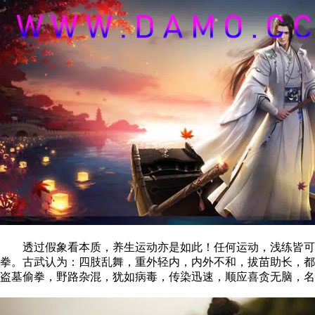
透过假象看本质，养生运动亦是如此！任何运动，浅练皆可热
拳。古武认为：四肢乱舞，重外轻内，内外不和，拔苗助长，都
盗墓偷拳，野路杂混，犹如病毒，传染迅速，顺应喜贪无脑，名