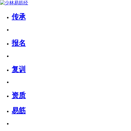
传承
报名
复训
资质
易筋