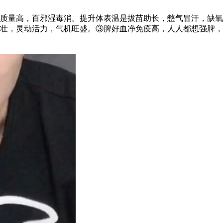
量高，百邪湿毒消。提升体表温是拔苗助长，憋气冒汗，缺氧
壮，灵动活力，气机旺盛。③脾好血净免疫高，人人都想强脾，