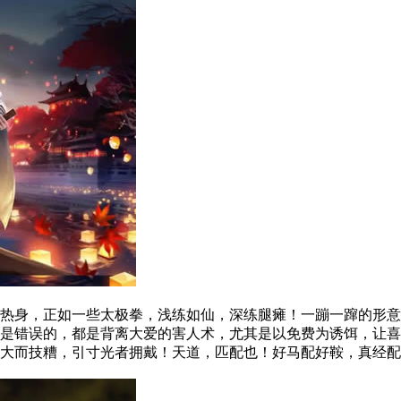
身，正如一些太极拳，浅练如仙，深练腿瘫！一蹦一蹿的形意
是错误的，都是背离大爱的害人术，尤其是以免费为诱饵，让喜
大而技糟，引寸光者拥戴！天道，匹配也！好马配好鞍，真经配