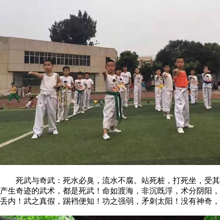
死武与奇武：死水必臭，流水不腐。站死桩，打死坐，受其隐
产生奇迹的武术，都是死武！命如渡海，非沉既浮，术分阴阳，
丢内！武之真假，踢裆便知！功之强弱，矛刺太阳！没有神奇，