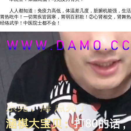
人人都知道：免疫力高低，体温差几度，脏腑机能强，生活质
胃热吃牛！一切胃疾皆因寒，胃弱百邪欺！②心肾相交，肾舞热
经络武学！中医院士都不会！