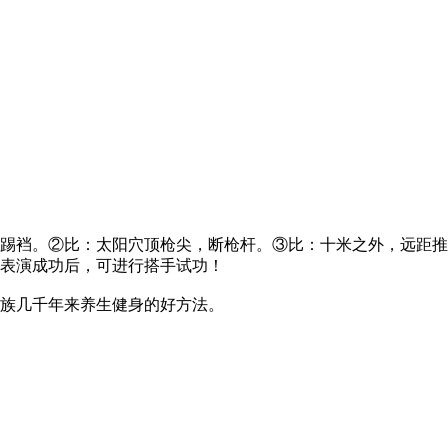
踢裆。②比：太阳穴顶枪尖，断枪杆。③比：十米之外，远距推
表演成功后，可进行搭手试功！
族几千年来养生健身的好方法。