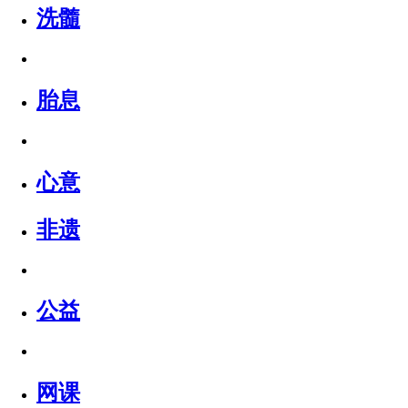
洗髓
胎息
心意
非遗
公益
网课