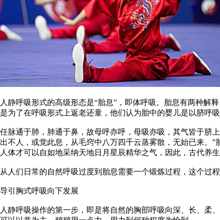
人静呼吸形式的高级形态是“胎息”，即体呼吸。胎息有两种解
是为了在呼吸形式上返老还童，他们认为胎中的婴儿是以脐呼吸
任脉通于肺，肺通于鼻，故母呼亦呼，母吸亦吸，其气皆于脐上
出不人，或觉此息，从毛窍中八万四千云蒸雾散，无始已来。”
人体才可以自如地采纳天地日月星辰精华之气，因此，古代养生
从人们日常的自然呼吸过度到胎息需要一个锻炼过程，这个过程
导引胸式呼吸向下发展
人静呼吸操作的第一步，即是将自然的胸部呼吸向深、长、柔、