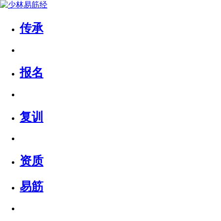
传承
报名
复训
资质
易筋