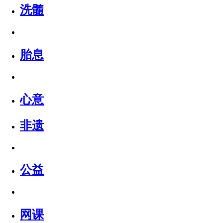
洗髓
胎息
心意
非遗
公益
网课