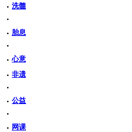
洗髓
胎息
心意
非遗
公益
网课