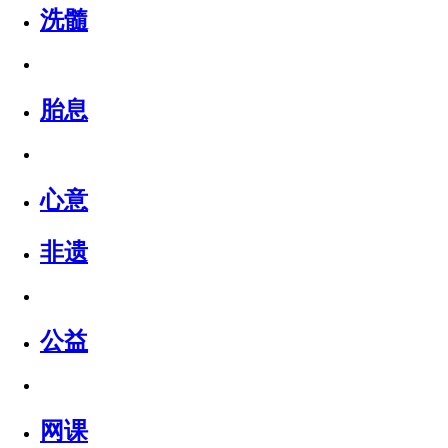
洗髓
胎息
心意
非遗
公益
网课