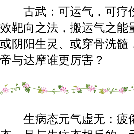
古武：可运气，可疗伤
效靶向之法，搬运气之能
或阴阳生灵、或穿骨洗髓
帝与达摩谁更厉害？
生病态元气虚无：疲倦