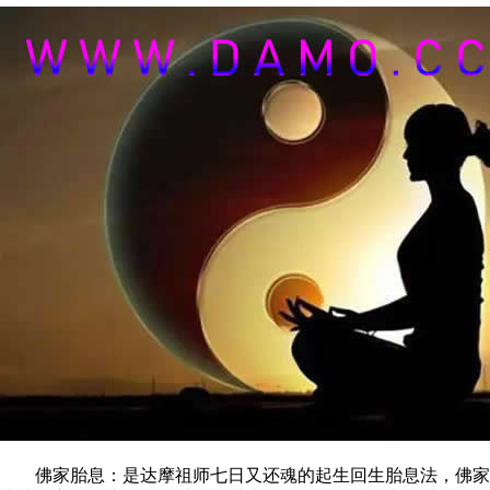
佛家胎息：是达摩祖师七日又还魂的起生回生胎息法，佛家胎