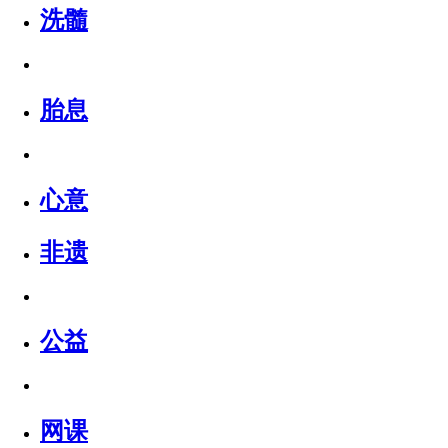
洗髓
胎息
心意
非遗
公益
网课