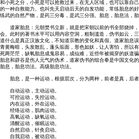
和小死之分，小死是可以抢救过来，在无人区域，也可以靠自己
的一种自救能力。也叫先天启动后天的自发功能，常练胎息的好
练武的自然产物，是药三分毒，是武三分强。胎息，胎息法，
道家胎息：元朝焚书立新，就是把宋朝以前的书全部烧掉，蒙
会。此时的著书水平可以用内容空洞，粗制滥造，伪书如云，三
道什么是真正汉族文化，不知道宗教的变化和真假。道家胎息误
青黄晦暗，头发散乱，蓬头垢面，形色如妖，让人害怕，所以有
死两茫茫，缺氧胎息成鬼容易，成仙难，近些年被揭穿的妖道骗
胎息和辟谷是伤人元气的伪术，道家伪书的组合拳是中国文化的
胎息，胎息功法。高级胎息功法。
胎息，是一种运动，根据层次，分为两种，前者是真，后者
自动运动，主动运动。
可控运动，失控运动。
内在运动，外在运动。
经络运动，肌肉运动。
高氧运动，缺氧运动。
清醒运动，催眠运动。
自然启动，针灸启动。
自我启动，被动启动。