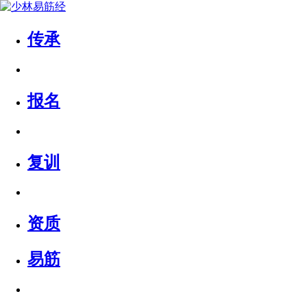
传承
报名
复训
资质
易筋