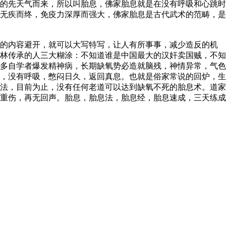
的先天气而来，所以叫胎息，佛家胎息就是在没有呼吸和心跳时
无疾而终，免疫力深厚而强大，佛家胎息是古代武术的范畴，是
的内容避开，就可以大写特写，让人有所事事，减少造反的机
林传承的人三大糊涂：不知道谁是中国最大的汉奸卖国贼，不知
多自学者爆发精神病，长期缺氧势必造就脑残，神情异常，气色
，没有呼吸，憋闷日久，返回真息。也就是俗家常说的回炉，生
法，目前为止，没有任何老道可以达到缺氧不死的胎息术。道家
重伤，再无回声。胎息，胎息法，胎息经，胎息速成，三天练成