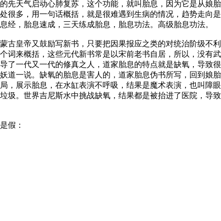
的先天气启动心肺复苏，这个功能，就叫胎息，因为它是从娘胎
处很多，用一句话概括，就是很难遇到生病的情况，趋势走向是
胎息经，胎息速成，三天练成胎息，胎息功法。高级胎息功法。
古皇帝又鼓励写新书，只要把因果报应之类的对统治阶级不利
个词来概括，这些元代新书常是以宋前老书自居，所以，没有武
导了一代又一代的修真之人，道家胎息的特点就是缺氧，导致很
妖道一说。缺氧的胎息是害人的，道家胎息伪书所写，回到娘胎
局，展示胎息，在水缸表演不呼吸，结果是魔术表演，也叫障眼
垃圾。世界吉尼斯水中挑战缺氧，结果都是被抬进了医院，导致
是假：