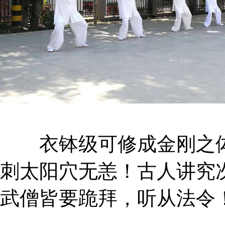
衣钵级可修成金刚之体
刺太阳穴无恙！古人讲究
武僧皆要跪拜，听从法令