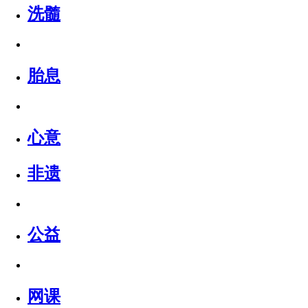
洗髓
胎息
心意
非遗
公益
网课