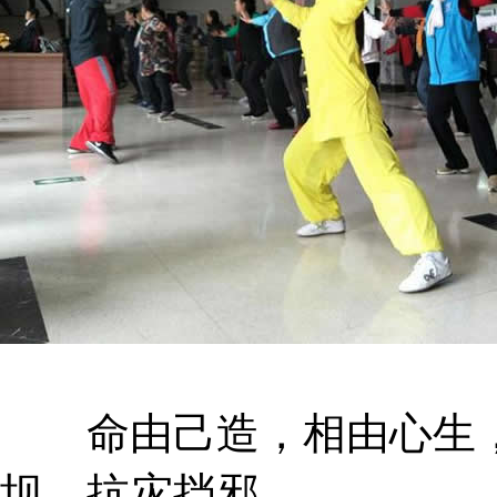
命由己造，相由心生，
坝，抗灾挡邪。