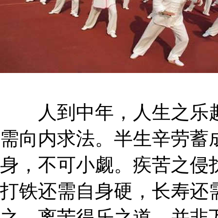
人到中年，人生之乐趣
需向内求法。半生辛劳蓄
身，不可小觑。疾苦之侵
打铁还需自身硬，长寿还
之，离苦得乐之道，并非