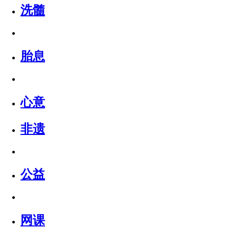
洗髓
胎息
心意
非遗
公益
网课