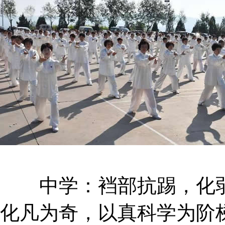
中学：裆部抗踢，化弱
化凡为奇，以真科学为阶