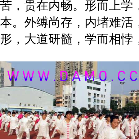
苦，贵在内畅。形而上学
本。外缚尚存，内堵难活
形，大道研髓，学而相悖