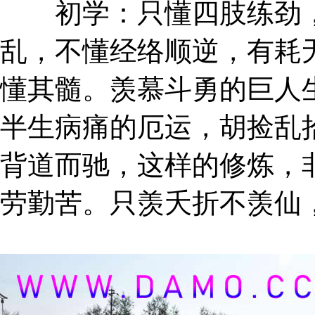
初学：只懂四肢练劲，
乱，不懂经络顺逆，有耗
懂其髓。羡慕斗勇的巨人
半生病痛的厄运，胡捡乱
背道而驰，这样的修炼，
劳勤苦。只羡夭折不羡仙