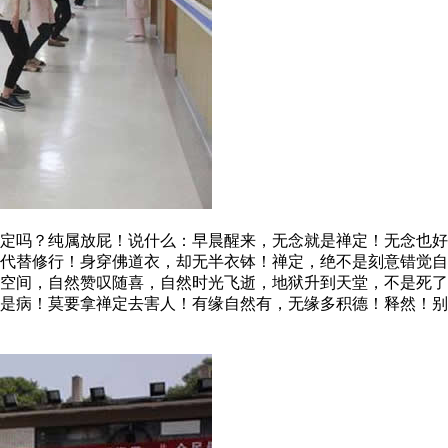
吗？纯属放屁！说什么：早晨醒来，无念就是禅定！无念也好
代替修行！身穿佛道衣，却无半衣钵！禅定，绝不是刻意错觉自
空间，自然赞叹随喜，自然时光飞逝，地狱升到天堂，不是死了
既是病！莫要拿禅定去害人！有缘自然有，无缘多积德！释然！