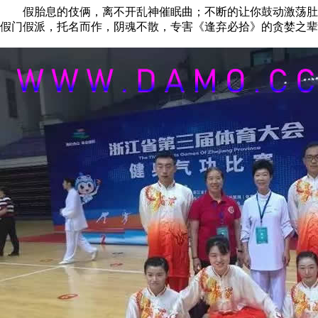
假胎息的伎俩，离不开乱神催眠曲；不断的让你鼓动激荡肚子
假门假派，托名而作，阴魂不散，专害《逢弃必拾》的贪婪之辈