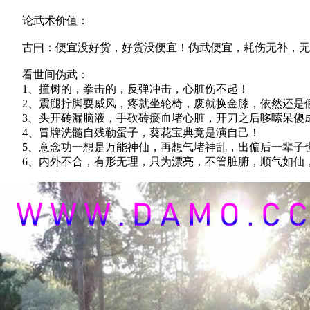
论武术价值：
古曰：便宜没好货，好货没便宜！伪武便宜，耗伤无补，无丹
看世间伪武：
1、撞树的，拳击的，反弹冲击，心脏伤不起！
2、震腿拧脚耍威风，疼就坐轮椅，废就换金膝，依然还是
3、头开砖漏脑液，手砍砖瘀血堵心脏，开刀之后哆嗦呆傻
4、冒牌洗髓自残勒蛋子，葵花宝典竟是演自己！
5、意念功一想是万能神仙，再想气堵神乱，出偏后一辈子
6、内外不合，有形无理，只为漂亮，不管脏腑，顺气如仙，