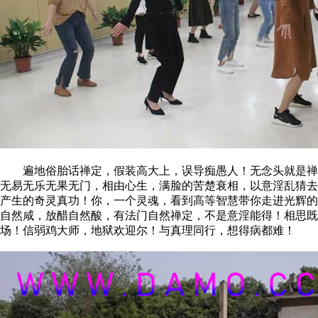
遍地俗胎话禅定，假装高大上，误导痴愚人！无念头就是禅定
无易无乐无果无门，相由心生，满脸的苦楚衰相，以意淫乱猜去
产生的奇灵真功！你，一个灵魂，看到高等智慧带你走进光辉的
自然咸，放醋自然酸，有法门自然禅定，不是意淫能得！相思
场！信弱鸡大师，地狱欢迎尔！与真理同行，想得病都难！