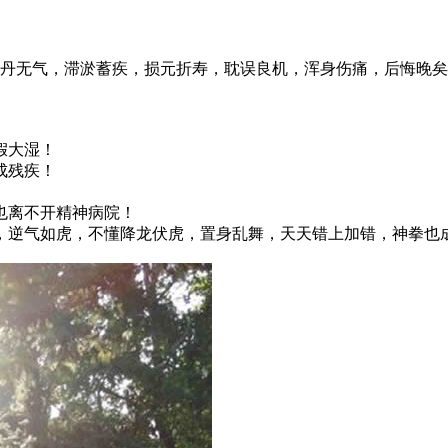
无气，滞淤蓄疾，损元折寿，耽误良机，浑身伤痛，后悔晚矣
假大湿！
成残疾！
也离不开精神病院！
逆气如虎，不懂降龙伏虎，置身乱舞，天天错上加错，神拳也