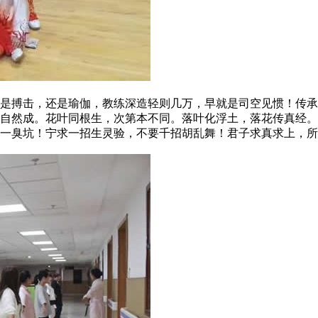
搏击，还是瑜伽，教练深造轻则几万，早就是司空见惯！传承
果自然成。花叶同根生，次第本不同。落叶化浮土，落花传真经
一臭坑！宁求一招生灵验，不要千招胡乱舞！君子求真求上，所