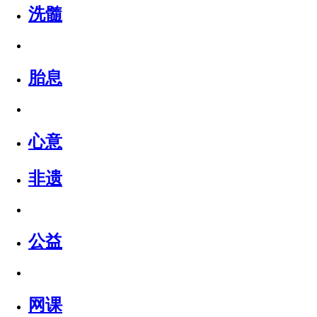
洗髓
胎息
心意
非遗
公益
网课