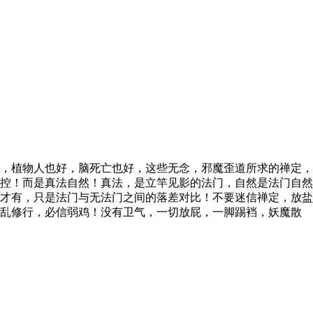
，植物人也好，脑死亡也好，这些无念，邪魔歪道所求的禅定，
控！而是真法自然！真法，是立竿见影的法门，自然是法门自然
才有，只是法门与无法门之间的落差对比！不要迷信禅定，放盐
别乱修行，必信弱鸡！没有卫气，一切放屁，一脚踢裆，妖魔散