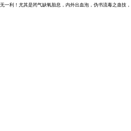
无一利！尤其是闭气缺氧胎息，内外出血泡，伪书流毒之蛊技，