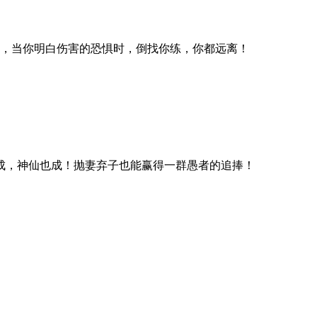
，当你明白伤害的恐惧时，倒找你练，你都远离！
成，神仙也成！抛妻弃子也能赢得一群愚者的追捧！