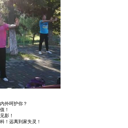
内外呵护你？
值！
见影！
科！远离到家失灵！