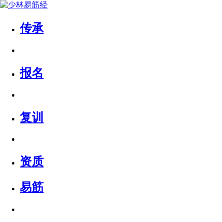
传承
报名
复训
资质
易筋